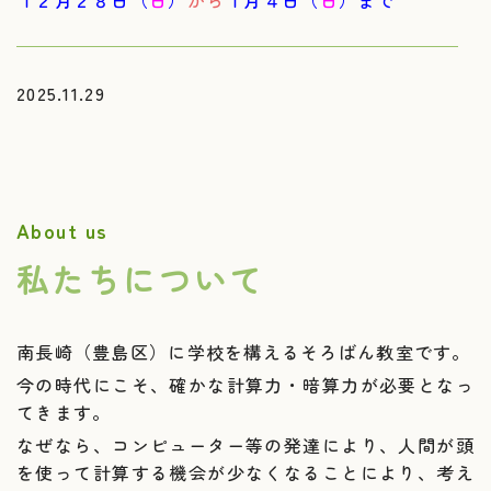
2025.11.29
当校では求人募集（土曜日のみ）をしております。
詳しくは１１月３０日のブログをごらんください。
About us
2025.07.14
私たちについて
夏 休 み
８月１０日（日）
から
８月１７日（日）まで
南長崎（豊島区）に学校を構えるそろばん教室です。
今の時代にこそ、確かな計算力・暗算力が必要となっ
2025.03.08
てきます。
スタッフ募集しております。詳しくは メール・お
なぜなら、コンピューター等の発達により、人間が頭
電話でお問い合わせください。
を使って計算する機会が少なくなることにより、考え