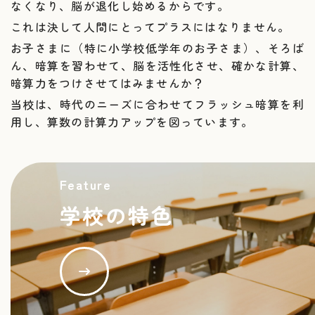
なくなり、脳が退化し始めるからです。
これは決して人間にとってプラスにはなりません。
2024.12.05
お子さまに（特に小学校低学年のお子さま）、そろば
ん、暗算を習わせて、脳を活性化させ、確かな計算、
冬休み
12月29日（日）
から
1月5日（日）
まで
暗算力をつけさせてはみませんか？
当校は、時代のニーズに合わせてフラッシュ暗算を利
用し、算数の計算力アップを図っています。
2024.09.30
１０月１日（火） 都民の日 平常通り 授業を行
います。
Feature
学校の特色
2024.08.03
夏休みのお知らせ
8月11日（日）
から
8月18日
（日）まで