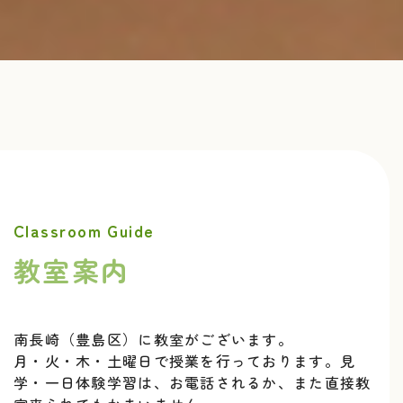
旭丘教室 ８月１０日（木）から８月１７日
（木）
2023.07.27
本日よりホームページが新しくなりました。まだ不
慣れなところがありますので、ご了承ください。
2023.07.18
Classroom Guide
HPをリニューアルいたしました。
教室案内
南長崎（豊島区）に教室がございます。
月・火・木・土曜日で授業を行っております。見
学・一日体験学習は、お電話されるか、また直接教