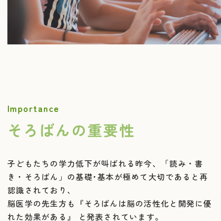
南長崎教室 ３月３０日
（土）の１日
2024.02.22
旭丘教室を正式に２０２４年７月３１日で閉室いた
します。
Importance
そろばんの重要性
2024.01.10
1月10日 水曜日から 1月13日 土曜日まで、都合
により 休校いたします。
子どもたちの学力低下が叫ばれる昨今、「読み・書
き・そろばん」の基礎･基本が極めて大切であると再
認識されており、
2023.12.26
脳医学の先生方も『そろばんは脳の活性化と開発に優
れた効果がある』 と発表されています。
冬休みのお知らせ