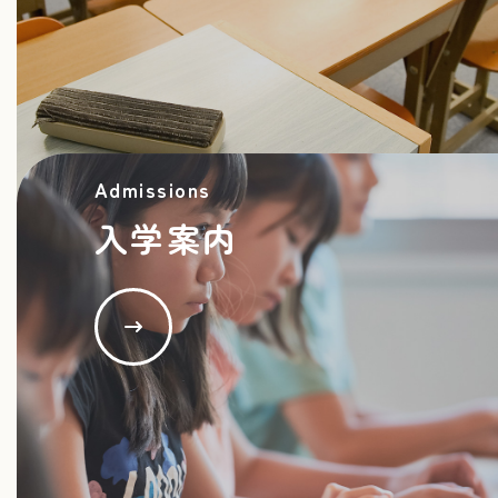
2024.07.31
旭丘教室は 諸事情により 7月３１日をもって閉
室致しました。
2024.06.27
Admissions
南長崎教室の授業日ですが、７月３１日（水）まで
入学案内
は週３日制 月・木・土です。
８月１日（木）よりは、週４日制 月・火・木・土
の週４日制となります。火曜日が授業日として増え
ます。
2024.03.19
春休みのお知らせ
旭丘教室 ３月２９日
（金）の１日