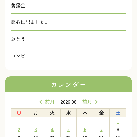
義援金
都心に出ました。
ぶどう
コンビニ
カレンダー
前月
2026.08
前月
日
月
火
水
木
金
土
1
2
3
4
5
6
7
8