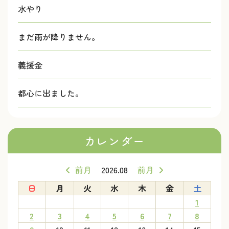
水やり
まだ雨が降りません。
義援金
都心に出ました。
カレンダー
前月
2026.08
前月
日
月
火
水
木
金
土
1
2
3
4
5
6
7
8