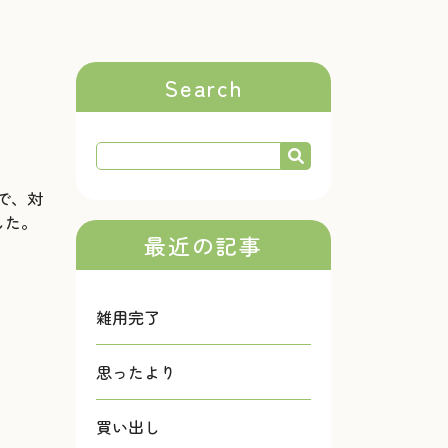
Search
で、対
した。
最近の記事
雑用完了
思ったより
買い出し