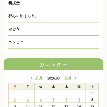
義援金
都心に出ました。
ぶどう
コンビニ
カレンダー
前月
2026.08
前月
日
月
火
水
木
金
土
1
2
3
4
5
6
7
8
9
10
11
12
13
14
15