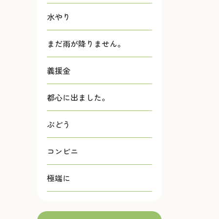
水やり
まだ雨が降りません。
義援金
都心に出ました。
ぶどう
コンビニ
極端に