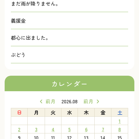
まだ雨が降りません。
義援金
都心に出ました。
ぶどう
カレンダー
前月
2026.08
前月
日
月
火
水
木
金
土
1
2
3
4
5
6
7
8
9
10
11
12
13
14
15