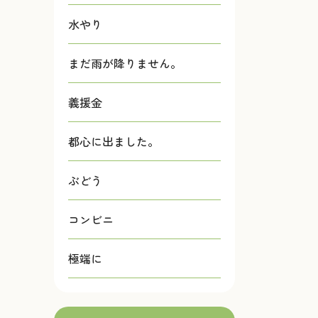
水やり
まだ雨が降りません。
義援金
都心に出ました。
ぶどう
コンビニ
極端に