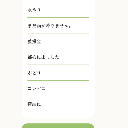
水やり
まだ雨が降りません。
義援金
都心に出ました。
ぶどう
コンビニ
極端に