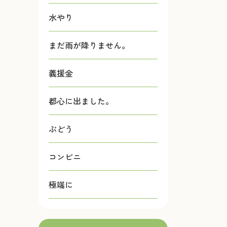
水やり
まだ雨が降りません。
義援金
都心に出ました。
ぶどう
コンビニ
極端に