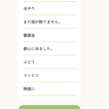
水やり
まだ雨が降りません。
義援金
都心に出ました。
ぶどう
コンビニ
極端に