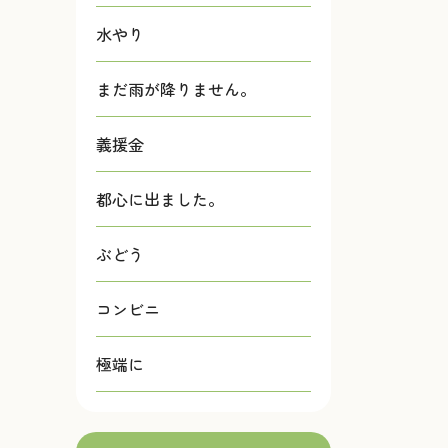
水やり
まだ雨が降りません。
義援金
都心に出ました。
ぶどう
コンビニ
極端に